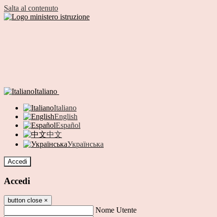
Salta al contenuto
Italiano
Italiano
English
Español
中文
Українська
Accedi
Accedi
button close
×
Nome Utente