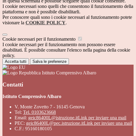
In questa schermata è possibile scegliere quali cookie consentire.
I cookie necessari sono quelli che consentono il funzionamento della
piattaforma e non è possibile disabilitarli.
Per conoscere quali sono i cookie necessari al funzionamento potete
visionare la
COOKIE POLICY
.
Cookie necessari per il funzionamento
I cookie necessari per il funzionamento non possono essere
disabilitati. È possibile consultare l'elenco nella pagina della cookie
policy.
Accetta tutti
Salva le preferenze
Istituto Comprensivo Albaro
Contatti
Istituto Comprensivo Albaro
V. Monte Zovetto 7 - 16145 Genova
Tel:
Tel. 0103623668
Email:
geic86400L@istruzione.it
Link per inviare una mail
PEC:
geic86400L@pec.istruzione.it
Link per inviare una mail
C.F.: 95160180105