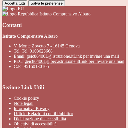
Accetta tutti
Salva le preferenze
Istituto Comprensivo Albaro
Contatti
Istituto Comprensivo Albaro
V. Monte Zovetto 7 - 16145 Genova
Tel:
Tel. 0103623668
Email:
geic86400L@istruzione.it
Link per inviare una mail
PEC:
geic86400L@pec.istruzione.it
Link per inviare una mail
C.F.: 95160180105
Sezione Link Utili
Cookie policy
Note legali
Informativa Privacy
Ufficio Relazioni con il Pubblico
Dichiarazione di accessibilità
Obiettivi di accessibilità