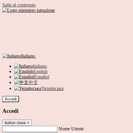
Salta al contenuto
Italiano
Italiano
English
Español
中文
Українська
Accedi
Accedi
button close
×
Nome Utente