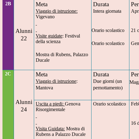
2B
Meta
Durata
Per
Viaggio di istruzione:
Intera giornata
Apr
Vigevano
Alunni
Orario scolastico
21 
Visite guidate
: Festival
22
della scienza
Orario scolastico
Gen
Mostra di Rubens, Palazzo
Ducale
2C
Meta
Durata
Per
Viaggio di istruzione
:
Due giorni (un
Mag
Mantova
pernottamento)
Alunni
Uscita a piedi:
Genova
Orario scolastico
Feb
24
Risorgimentale
16 
Visita Guidata:
Mostra di
Rubens a Palazzo Ducale