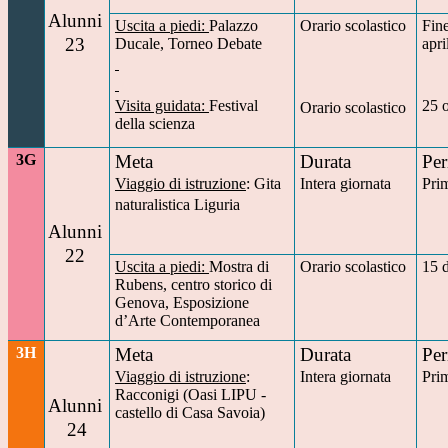
Alunni
Uscita a piedi:
Palazzo
Orario scolastico
Fine
23
Ducale, Torneo Debate
apri
Visita guidata:
Festival
25 
Orario scolastico
della scienza
3G
Meta
Durata
Per
Viaggio di istruzione
: Gita
Intera giornata
Pri
naturalistica Liguria
Alunni
22
Uscita a piedi:
Mostra di
Orario scolastico
15 
Rubens, centro storico di
Genova, Esposizione
d’Arte Contemporanea
3H
Meta
Durata
Per
Viaggio di istruzione
:
Intera giornata
Pri
Racconigi (Oasi LIPU -
Alunni
castello di Casa Savoia)
24