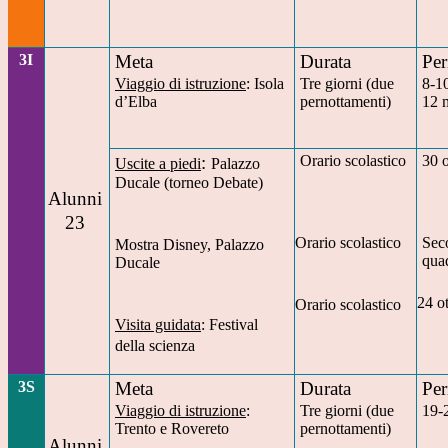
3I
Meta
Durata
Per
Viaggio di istruzione
: Isola
Tre giorni (due
8-1
d’Elba
pernottamenti)
12 
:
Orario scolastico
30 
Uscite a piedi
Palazzo
Ducale (torneo Debate)
Alunni
23
Orario scolastico
Sec
Mostra Disney, Palazzo
qua
Ducale
24 o
Orario scolastico
Visita guidata
: Festival
della scienza
3S
Meta
Durata
Per
Viaggio di istruzione
:
Tre giorni (due
19-
Trento e Rovereto
pernottamenti)
Alunni