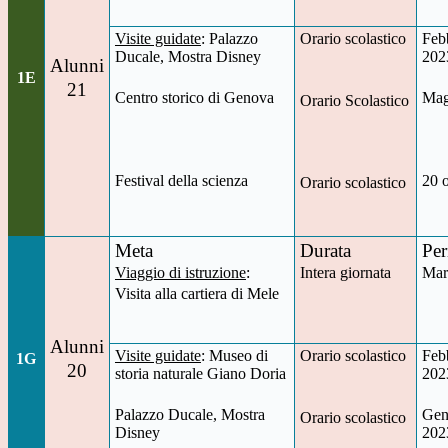
Visite guidate
: Palazzo
Orario scolastico
Feb
Ducale, Mostra Disney
202
Alunni
1E
21
Centro storico di Genova
Mag
Orario Scolastico
Festival della scienza
20 
Orario scolastico
Meta
Durata
Per
Viaggio di istruzione
:
Intera giornata
Mar
Visita alla cartiera di Mele
Alunni
Visite guidate
: Museo di
Orario scolastico
Feb
1G
20
storia naturale Giano Doria
202
Palazzo Ducale, Mostra
Gen
Orario scolastico
Disney
202