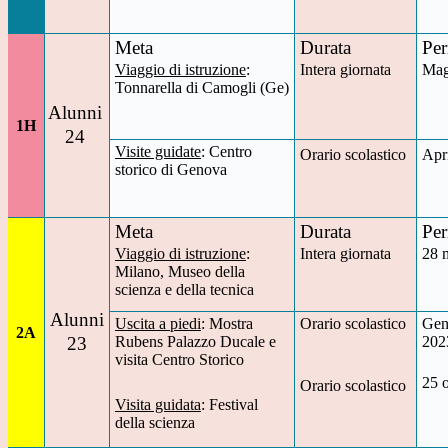
Meta
Durata
Per
Viaggio di istruzione
:
Intera giornata
Mag
Tonnarella di Camogli (Ge)
Alunni
1H
24
Visite guidate
: Centro
Orario scolastico
Apr
storico di Genova
Meta
Durata
Per
Viaggio di istruzione
:
Intera giornata
28 
Milano, Museo della
scienza e della tecnica
Alunni
Uscita a piedi
: Mostra
Orario scolastico
Gen
2A
Rubens Palazzo Ducale e
202
23
visita Centro Storico
25 
Orario scolastico
Visita guidata
: Festival
della scienza