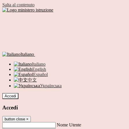
Salta al contenuto
Italiano
Italiano
English
Español
中文
Українська
Accedi
Accedi
button close
×
Nome Utente