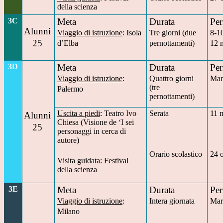
della scienza
3C
Meta
Durata
Per
Alunni
Viaggio di istruzione
: Isola
Tre giorni (due
8-1
25
d’Elba
pernottamenti)
12 
3D
Meta
Durata
Per
Viaggio di istruzione
:
Quattro giorni
Mar
(tre
Palermo
pernottamenti)
Uscita a piedi
: Teatro Ivo
Serata
11 
Alunni
Chiesa (Visione de ‘I sei
25
personaggi in cerca di
autore)
Orario scolastico
24 
Visita guidata
: Festival
della scienza
3E
Meta
Durata
Per
Viaggio di istruzione
:
Intera giornata
Mar
Milano