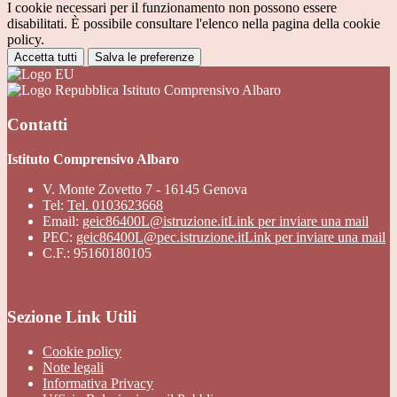
I cookie necessari per il funzionamento non possono essere
disabilitati. È possibile consultare l'elenco nella pagina della cookie
policy.
Accetta tutti
Salva le preferenze
Istituto Comprensivo Albaro
Contatti
Istituto Comprensivo Albaro
V. Monte Zovetto 7 - 16145 Genova
Tel:
Tel. 0103623668
Email:
geic86400L@istruzione.it
Link per inviare una mail
PEC:
geic86400L@pec.istruzione.it
Link per inviare una mail
C.F.: 95160180105
Sezione Link Utili
Cookie policy
Note legali
Informativa Privacy