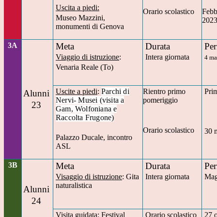
Uscita a piedi:
Orario scolastico
Febb
Museo Mazzini,
202
monumenti di Genova
3A
Meta
Durata
Per
Viaggio di istruzione
:
Intera giornata
4 ma
Venaria Reale (To)
Uscite a piedi
:
Parchi di
Rientro primo
Pri
Alunni
Nervi- Musei (visita a
pomeriggio
23
Gam, Wolfoniana e
Raccolta Frugone)
Orario scolastico
30 
Palazzo Ducale, incontro
ASL
3B
Meta
Durata
Per
Visaggio di istruzione
: Gita
Intera giornata
Mag
naturalistica
Alunni
24
Visita guidata
: Festival
Orario scolastico
27 