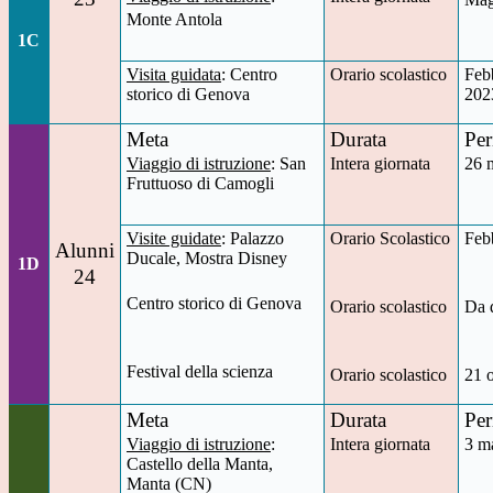
Monte Antola
1C
Visita guidata
: Centro
Orario scolastico
Feb
storico di Genova
202
Meta
Durata
Per
Viaggio di istruzione
: San
Intera giornata
26 
Fruttuoso di Camogli
Visite guidate
: Palazzo
Orario Scolastico
Feb
Alunni
Ducale, Mostra Disney
1D
24
Centro storico di Genova
Orario scolastico
Da d
Festival della scienza
Orario scolastico
21 
Meta
Durata
Per
Viaggio di istruzione
:
Intera giornata
3 m
Castello della Manta,
Manta (CN)