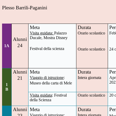
Plesso Barrili-Paganini
Meta
Durata
Per
Visita guidata:
Palazzo
Orario scolastico
Feb
Ducale, Mostra Disney
Alunni
24
1A
Festival della scienza
Orario scolastico
24 
Alunni
Meta
Durata
Per
21
Viaggio di istruzione
:
Intera giornata
Apr
202
Museo della carta di Mele
1
B
Visita guidata
: Festival
Orario scolastico
20 
della Scienza
Alunni
Meta
Durata
Per
23
Viaggio di istruzione
:
Intera giornata
Mag