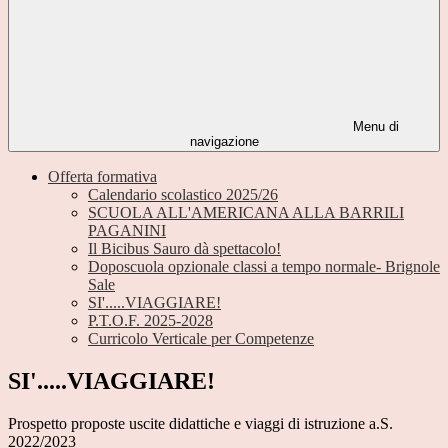
Menu di
navigazione
Offerta formativa
Calendario scolastico 2025/26
SCUOLA ALL'AMERICANA ALLA BARRILI
PAGANINI
Il Bicibus Sauro dà spettacolo!
Doposcuola opzionale classi a tempo normale- Brignole
Sale
SI'.....VIAGGIARE!
P.T.O.F. 2025-2028
Curricolo Verticale per Competenze
SI'.....VIAGGIARE!
Prospetto proposte uscite didattiche e viaggi di istruzione a.S.
2022/2023