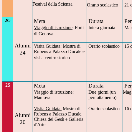
Festival della Scienza
Orario scolastico
21 
2G
Meta
Durata
Per
Viaggio di istruzione
: Forti
Intera giornata
Mar
di Genova
Alunni
Visita Guidata:
Mostra di
Orario scolastico
15 
Rubens a Palazzo Ducale e
24
visita centro storico
2S
Meta
Durata
Per
Viaggio di istruzione
:
Due giorni (un
Mag
Mantova
pernottamento)
Visita Guidata:
Mostra di
Orario scolastico
16 
Rubens a Palazzo Ducale,
Alunni
Chiesa del Gesù e Galleria
20
d'Arte