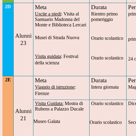
2D
Meta
Durata
Per
Uscite a piedi
: Visita al
Rientro primo
pri
Santuario Madonna del
pomeriggio
Monte e Biblioteca Lercari
Alunni
Musei di Strada Nuov
a
Orario scolastico
pri
23
Visita guidata
: Festival
Orario scolastico
24 
della scienza
2E
Meta
Durata
Per
Viaggio di istruzione
:
Intera giornata
Mag
Firenze
Visita Guidata:
Mostra di
Orario scolastico
Dic
Rubens a Palazzo Ducale
Alunni
21
Museo Galata
Orario scolastico
Sec