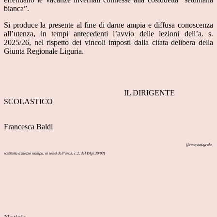
bianca”.
Si produce la presente al fine di darne ampia e diffusa conoscenza
all’utenza, in tempi antecedenti l’avvio delle lezioni dell’a. s.
2025/26, nel rispetto dei vincoli imposti dalla citata delibera della
Giunta Regionale Liguria.
IL DIRIGENTE
SCOLASTICO
Francesca Baldi
(firma autografa
sostituita a mezzo stampa, ai sensi dell’art.3, c.2, del Dlgs.39/93)