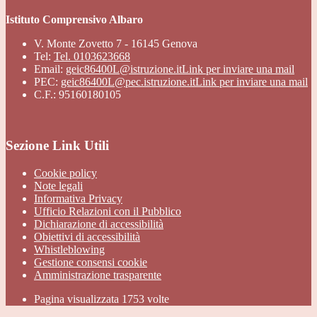
Istituto Comprensivo Albaro
V. Monte Zovetto 7 - 16145 Genova
Tel:
Tel. 0103623668
Email:
geic86400L@istruzione.it
Link per inviare una mail
PEC:
geic86400L@pec.istruzione.it
Link per inviare una mail
C.F.: 95160180105
Sezione Link Utili
Cookie policy
Note legali
Informativa Privacy
Ufficio Relazioni con il Pubblico
Dichiarazione di accessibilità
Obiettivi di accessibilità
Whistleblowing
Gestione consensi cookie
Amministrazione trasparente
Pagina visualizzata
1753
volte