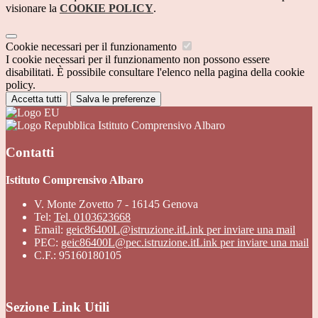
visionare la
COOKIE POLICY
.
Cookie necessari per il funzionamento
I cookie necessari per il funzionamento non possono essere
disabilitati. È possibile consultare l'elenco nella pagina della cookie
policy.
Accetta tutti
Salva le preferenze
Istituto Comprensivo Albaro
Contatti
Istituto Comprensivo Albaro
V. Monte Zovetto 7 - 16145 Genova
Tel:
Tel. 0103623668
Email:
geic86400L@istruzione.it
Link per inviare una mail
PEC:
geic86400L@pec.istruzione.it
Link per inviare una mail
C.F.: 95160180105
Sezione Link Utili