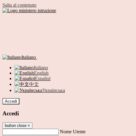
Salta al contenuto
Italiano
Italiano
English
Español
中文
Українська
Accedi
Accedi
button close
×
Nome Utente