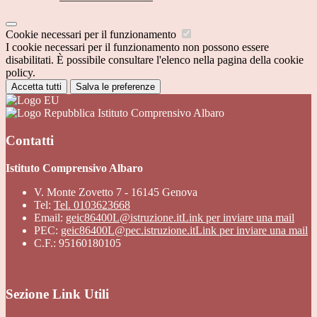
Cookie necessari per il funzionamento
I cookie necessari per il funzionamento non possono essere
disabilitati. È possibile consultare l'elenco nella pagina della cookie
policy.
Accetta tutti
Salva le preferenze
Istituto Comprensivo Albaro
Contatti
Istituto Comprensivo Albaro
V. Monte Zovetto 7 - 16145 Genova
Tel:
Tel. 0103623668
Email:
geic86400L@istruzione.it
Link per inviare una mail
PEC:
geic86400L@pec.istruzione.it
Link per inviare una mail
C.F.: 95160180105
Sezione Link Utili