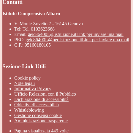
Contatti
Istituto Comprensivo Albaro
V. Monte Zovetto 7 - 16145 Genova
Tel:
Tel. 0103623668
Email:
geic86400L@istruzione.it
Link per inviare una mail
PEC:
geic86400L@pec.istruzione.it
Link per inviare una mail
C.F.: 95160180105
Sezione Link Utili
Cookie policy
Note legali
Informativa Privacy
Ufficio Relazioni con il Pubblico
Dichiarazione di accessibilità
Obiettivi di accessibilità
Whistleblowing
Gestione consensi cookie
Amministrazione trasparente
Pagina visualizzata
449
volte