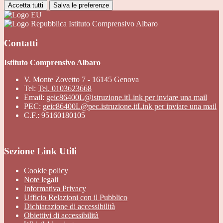
Accetta tutti
Salva le preferenze
Istituto Comprensivo Albaro
Contatti
Istituto Comprensivo Albaro
V. Monte Zovetto 7 - 16145 Genova
Tel:
Tel. 0103623668
Email:
geic86400L@istruzione.it
Link per inviare una mail
PEC:
geic86400L@pec.istruzione.it
Link per inviare una mail
C.F.: 95160180105
Sezione Link Utili
Cookie policy
Note legali
Informativa Privacy
Ufficio Relazioni con il Pubblico
Dichiarazione di accessibilità
Obiettivi di accessibilità