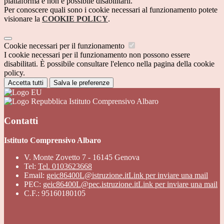
piattaforma e non è possibile disabilitarli.
Per conoscere quali sono i cookie necessari al funzionamento potete
visionare la
COOKIE POLICY
.
Cookie necessari per il funzionamento
I cookie necessari per il funzionamento non possono essere
disabilitati. È possibile consultare l'elenco nella pagina della cookie
policy.
Accetta tutti
Salva le preferenze
Istituto Comprensivo Albaro
Contatti
Istituto Comprensivo Albaro
V. Monte Zovetto 7 - 16145 Genova
Tel:
Tel. 0103623668
Email:
geic86400L@istruzione.it
Link per inviare una mail
PEC:
geic86400L@pec.istruzione.it
Link per inviare una mail
C.F.: 95160180105