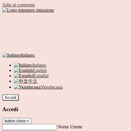
Salta al contenuto
Italiano
Italiano
English
Español
中文
Українська
Accedi
Accedi
button close
×
Nome Utente