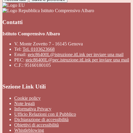
Istituto Comprensivo Albaro
Contatti
Istituto Comprensivo Albaro
V. Monte Zovetto 7 - 16145 Genova
Tel:
Tel. 0103623668
Email:
geic86400L@istruzione.it
Link per inviare una mail
PEC:
geic86400L@pec.istruzione.it
Link per inviare una mail
C.F.: 95160180105
Sezione Link Utili
Cookie policy
Note legali
Informativa Privacy
Ufficio Relazioni con il Pubblico
Dichiarazione di accessibilità
Obiettivi di accessibilità
Whistleblowing