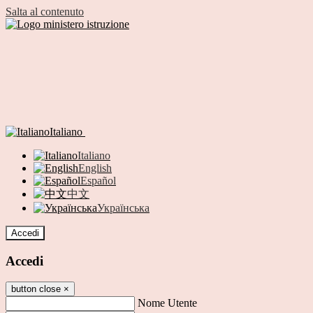
Salta al contenuto
Italiano
Italiano
English
Español
中文
Українська
Accedi
Accedi
button close
×
Nome Utente