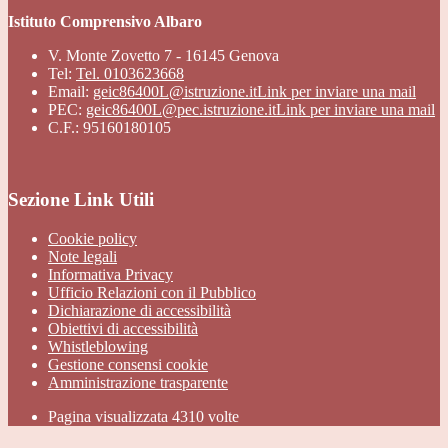
Istituto Comprensivo Albaro
V. Monte Zovetto 7 - 16145 Genova
Tel:
Tel. 0103623668
Email:
geic86400L@istruzione.it
Link per inviare una mail
PEC:
geic86400L@pec.istruzione.it
Link per inviare una mail
C.F.: 95160180105
Sezione Link Utili
Cookie policy
Note legali
Informativa Privacy
Ufficio Relazioni con il Pubblico
Dichiarazione di accessibilità
Obiettivi di accessibilità
Whistleblowing
Gestione consensi cookie
Amministrazione trasparente
Pagina visualizzata
4310
volte