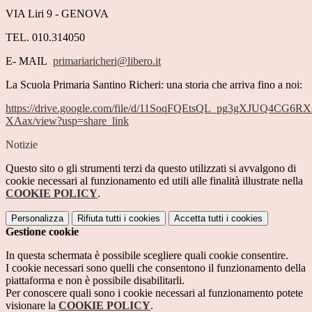
VIA Liri 9 - GENOVA
TEL. 010.314050
E- MAIL
primariaricheri@libero.it
La Scuola Primaria Santino Richeri: una storia che arriva fino a noi:
https://drive.google.com/file/d/11SoqFQEtsQL_pg3gXJUQ4CG6RX
XAax/view?usp=share_link
Notizie
Questo sito o gli strumenti terzi da questo utilizzati si avvalgono di
cookie necessari al funzionamento ed utili alle finalità illustrate nella
COOKIE POLICY
.
Personalizza
Rifiuta tutti
i cookies
Accetta tutti
i cookies
Gestione cookie
In questa schermata è possibile scegliere quali cookie consentire.
I cookie necessari sono quelli che consentono il funzionamento della
piattaforma e non è possibile disabilitarli.
Per conoscere quali sono i cookie necessari al funzionamento potete
visionare la
COOKIE POLICY
.