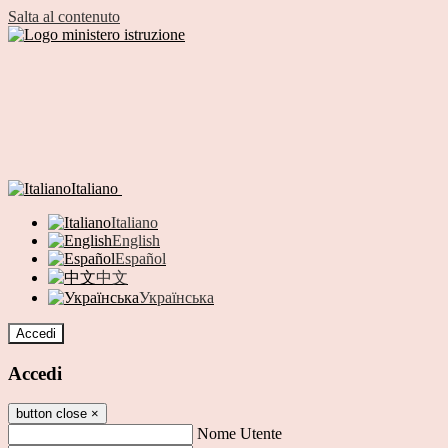
Salta al contenuto
Italiano
Italiano
English
Español
中文
Українська
Accedi
Accedi
button close
×
Nome Utente