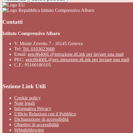
Istituto Comprensivo Albaro
Contatti
Istituto Comprensivo Albaro
V. Monte Zovetto 7 - 16145 Genova
Tel:
Tel. 0103623668
Email:
geic86400L@istruzione.it
Link per inviare una mail
PEC:
geic86400L@pec.istruzione.it
Link per inviare una mail
C.F.: 95160180105
Sezione Link Utili
Cookie policy
Note legali
Informativa Privacy
Ufficio Relazioni con il Pubblico
Dichiarazione di accessibilità
Obiettivi di accessibilità
Whistleblowing