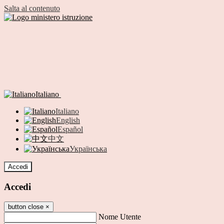
Salta al contenuto
Italiano
Italiano
English
Español
中文
Українська
Accedi
Accedi
button close
×
Nome Utente