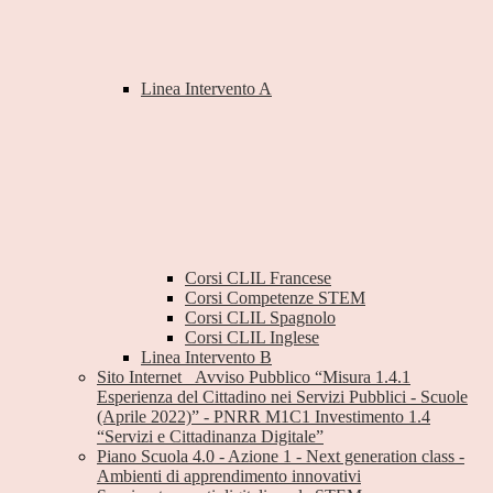
Linea Intervento A
Corsi CLIL Francese
Corsi Competenze STEM
Corsi CLIL Spagnolo
Corsi CLIL Inglese
Linea Intervento B
Sito Internet _Avviso Pubblico “Misura 1.4.1
Esperienza del Cittadino nei Servizi Pubblici - Scuole
(Aprile 2022)” - PNRR M1C1 Investimento 1.4
“Servizi e Cittadinanza Digitale”
Piano Scuola 4.0 - Azione 1 - Next generation class -
Ambienti di apprendimento innovativi