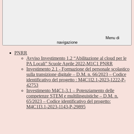
Menu di
navigazione
PNRR
Avviso Investimento 1.2 “Abilitazione al cloud per le
PA Locali” Scuole Aprile 2022-M1C1 PNRR
Investimento 2.1 - Formazione del personale scolastico
sulla transizione digitale – D.M. n. 66/2023 – Codice
identificativo del progetto : M4C1I2.1-2023-1222-P-
42753
Investimento M4C1-3.1 – Potenziamento delle
competenze STEM e multilinguistiche – D.M. n.
65/2023 – Codice identificativo del progetto:
M4C1I3.1-2023-1143-P-29895