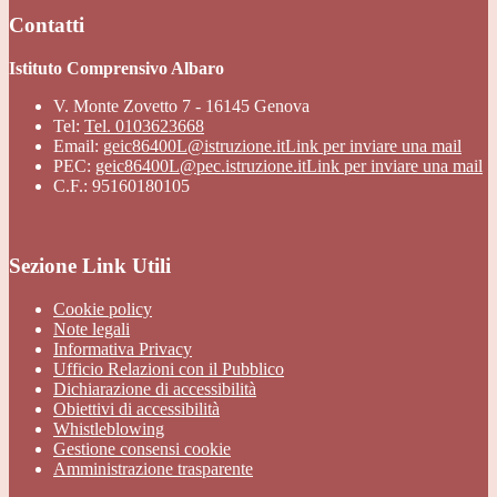
Contatti
Istituto Comprensivo Albaro
V. Monte Zovetto 7 - 16145 Genova
Tel:
Tel. 0103623668
Email:
geic86400L@istruzione.it
Link per inviare una mail
PEC:
geic86400L@pec.istruzione.it
Link per inviare una mail
C.F.: 95160180105
Sezione Link Utili
Cookie policy
Note legali
Informativa Privacy
Ufficio Relazioni con il Pubblico
Dichiarazione di accessibilità
Obiettivi di accessibilità
Whistleblowing
Gestione consensi cookie
Amministrazione trasparente