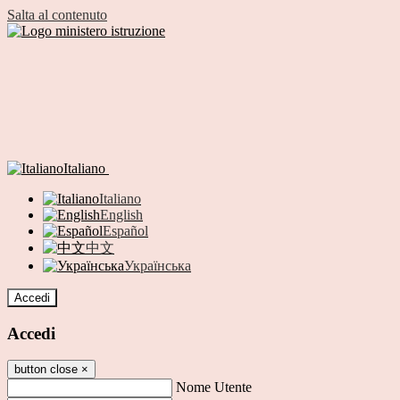
Salta al contenuto
Italiano
Italiano
English
Español
中文
Українська
Accedi
Accedi
button close
×
Nome Utente