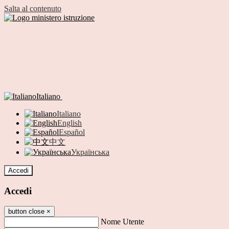
Salta al contenuto
Italiano
Italiano
English
Español
中文
Українська
Accedi
Accedi
button close
×
Nome Utente