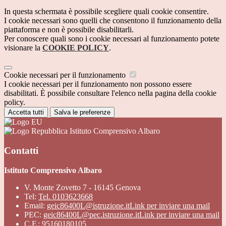
In questa schermata è possibile scegliere quali cookie consentire.
I cookie necessari sono quelli che consentono il funzionamento della
piattaforma e non è possibile disabilitarli.
Per conoscere quali sono i cookie necessari al funzionamento potete
visionare la
COOKIE POLICY
.
Cookie necessari per il funzionamento
I cookie necessari per il funzionamento non possono essere
disabilitati. È possibile consultare l'elenco nella pagina della cookie
policy.
Accetta tutti
Salva le preferenze
Istituto Comprensivo Albaro
Contatti
Istituto Comprensivo Albaro
V. Monte Zovetto 7 - 16145 Genova
Tel:
Tel. 0103623668
Email:
geic86400L@istruzione.it
Link per inviare una mail
PEC:
geic86400L@pec.istruzione.it
Link per inviare una mail
C.F.: 95160180105