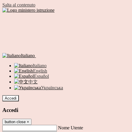
Salta al contenuto
Italiano
Italiano
English
Español
中文
Українська
Accedi
Accedi
button close
×
Nome Utente