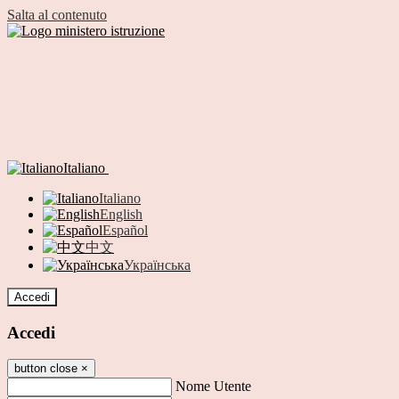
Salta al contenuto
Italiano
Italiano
English
Español
中文
Українська
Accedi
Accedi
button close
×
Nome Utente