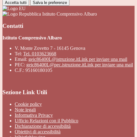
Accetta tutti
Salva le preferenze
Istituto Comprensivo Albaro
Contatti
Istituto Comprensivo Albaro
V. Monte Zovetto 7 - 16145 Genova
Tel:
Tel. 0103623668
Email:
geic86400L@istruzione.it
Link per inviare una mail
PEC:
geic86400L@pec.istruzione.it
Link per inviare una mail
C.F.: 95160180105
Sezione Link Utili
Cookie policy
Note legali
Informativa Privacy
Ufficio Relazioni con il Pubblico
Dichiarazione di accessibilità
Obiettivi di accessibilità