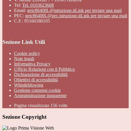
Tel:
Tel. 0103623668
Email:
geic86400L@istruzione.it
Link per inviare una mail
PEC:
geic86400L@pec.istruzione.it
Link per inviare una mail
C.F.: 95160180105
Sezione Link Utili
Cookie policy
Note legali
Informativa Privacy
Ufficio Relazioni con il Pubblico
Dichiarazione di accessibilità
Obiettivi di accessibilità
Whistleblowing
Gestione consensi cookie
Amministrazione trasparente
Pagina visualizzata
156
volte
Sezione Copyright