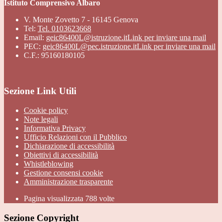
Istituto Comprensivo Albaro
V. Monte Zovetto 7 - 16145 Genova
Tel:
Tel. 0103623668
Email:
geic86400L@istruzione.it
Link per inviare una mail
PEC:
geic86400L@pec.istruzione.it
Link per inviare una mail
C.F.: 95160180105
Sezione Link Utili
Cookie policy
Note legali
Informativa Privacy
Ufficio Relazioni con il Pubblico
Dichiarazione di accessibilità
Obiettivi di accessibilità
Whistleblowing
Gestione consensi cookie
Amministrazione trasparente
Pagina visualizzata
788
volte
Sezione Copyright